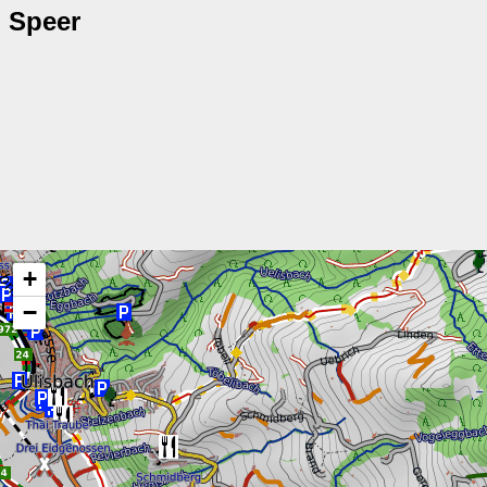
Speer
+
−