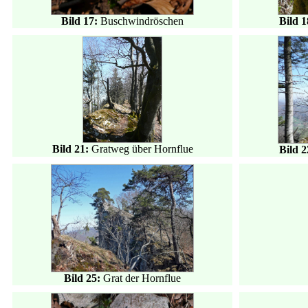
Bild 17:
Buschwindröschen
Bild 
Bild 21:
Gratweg über Hornflue
Bild 
Bild 25:
Grat der Hornflue