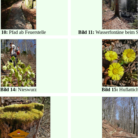
 10:
Pfad ab Feuerstelle
Bild 11:
Wasserfontäne beim 
Bild 14:
Nieswurz
Bild 15:
Huflattic