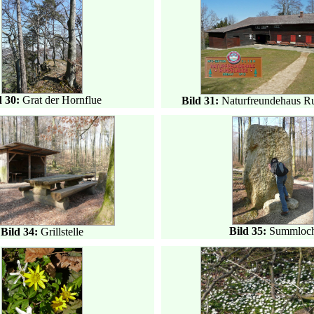
d 30:
Grat der Hornflue
Bild 31:
Naturfreundehaus R
Bild 35:
Summloc
Bild 34:
Grillstelle