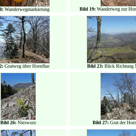
Bild 19:
Wanderweg zur Ho
18:
Wanderwegmarkierung
22:
Gratweg über Hornflue
Bild 23:
Blick Richtung
Bild 26:
Nieswurz
Bild 27:
Grat der Horn