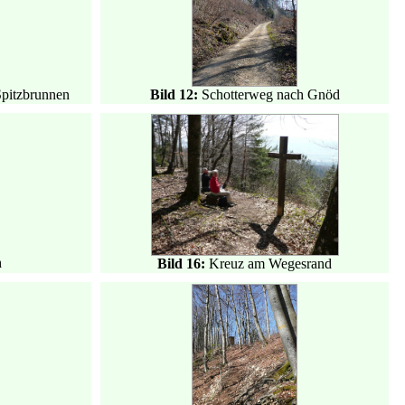
Spitzbrunnen
Bild 12:
Schotterweg nach Gnöd
h
Bild 16:
Kreuz am Wegesrand