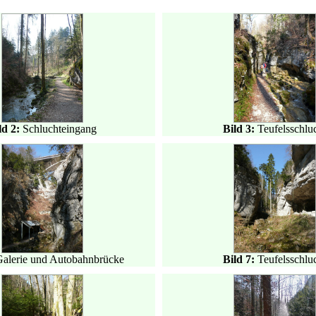
ld 2:
Schluchteingang
Bild 3:
Teufelsschlu
Galerie und Autobahnbrücke
Bild 7:
Teufelsschlu