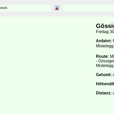
stock
Gössi
Freitag 3
Anfahrt:
R
Misteleg
Route:
Mi
- Gössige
Mistelegg
Gehzeit:
c
Höhendif
Distanz:
c