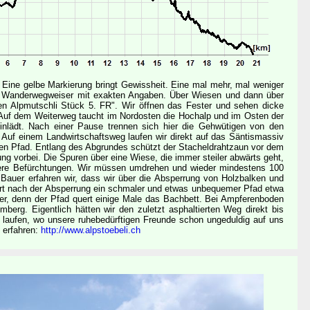
t. Eine gelbe Markierung bringt Gewissheit. Eine mal mehr, mal weniger
ein Wanderwegweiser mit exakten Angaben. Über Wiesen und dann über
fen Alpmutschli Stück 5. FR". Wir öffnen das Fester und sehen dicke
 Auf dem Weiterweg taucht im Nordosten die Hochalp und im Osten der
einlädt. Nach einer Pause trennen sich hier die Gehwütigen von den
i. Auf einem Landwirtschaftsweg laufen wir direkt auf das Säntismassiv
inen Pfad. Entlang des Abgrundes schützt der Stacheldrahtzaun vor dem
ung vorbei. Die Spuren über eine Wiese, die immer steiler abwärts geht,
sere Befürchtungen. Wir müssen umdrehen und wieder mindestens 100
Bauer erfahren wir, dass wir über die Absperrung von Holzbalken und
ührt nach der Absperrung ein schmaler und etwas unbequemer Pfad etwa
r, denn der Pfad quert einige Male das Bachbett. Bei Ampferenboden
rg. Eigentlich hätten wir den zuletzt asphaltierten Weg direkt bis
 laufen, wo unsere ruhebedürftigen Freunde schon ungeduldig auf uns
 erfahren:
http://www.alpstoebeli.ch