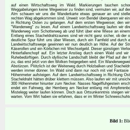
auf einen Wirtschaftsweg im Wald. Markierungen tauchen sch
Weggabelungen keine Wegweiser zu finden sind, vermuten wir, auf de
Alm schauen wir uns die Wanderkarte etwas genauer an und stelle
rechten Wag abgekommen sind. Unweit von Bendel überqueren wir ein 
in Richtung Osten zu gelangen. Auf dem ersten Wegweiser, den wir n
"Wanderweg" zu lesen. Auf einem Landwirtschaftsweg laufen wir dir
Wanderweg vom Schotterweg ab und führt über eine Wiese an einem 
Entlang eines Stacheldrahtzaunes sind wir nicht ganz sicher, ob der o
deutliche Spur führt uns über Wiesen, durch ein Farnfeld und durc
Landwirtschaftswege gewinnen wir nun deutlich an Höhe. Auf der Str
Käserollen und ein Körbchen mit Wechselgeld. Dieser günstigen Verl
Hinterfallenchopf auf. Ein letzter Anstieg durch einen Wald und w
Ruhebedürftigen. Durch idyllische Landschaft bleibt der Pfad auf der 
zu, das erst jetzt von den Wolken freigegeben wird. Ein Wanderwegwei
Abstürzen. Plötzlich ist der Weiterweg durch Holzbalken und Stacheldra
werden immer dünner. Im Wald sind dann nur noch mit viel Fantasi
Höhenmeter aufsteigen. Auf dem Landwirtschaftsweg in Richtung Oste
Stacheldraht hätten drüber klettern müssen. Also laufen wir mit uns
300 Höhenmeter hinunter zum Necker. Nasses Nagelfluhgestein ersch
endet ein Fahrweg, der Hemberg am Necker entlang mit Ampferenbode
Mistelegg weiter laufen können. Doch aus Ortsunkenntnis steigen wi
warten. Vom Wirt haben sie erfahren, dass er im Winter Schneeschuhto
Bild 1:
Bli