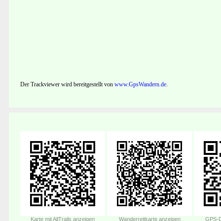
Der Trackviewer wird bereitgestellt von
www.GpsWandern.de
.
Karte mit AllTrails anzeigen
Wanderreitkarte anzeigen
GPS-D