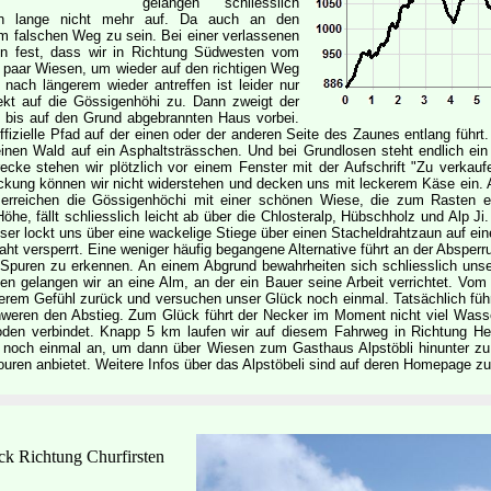
gelangen schliesslich
on lange nicht mehr auf. Da auch an den
m falschen Weg zu sein. Bei einer verlassenen
n fest, dass wir in Richtung Südwesten vom
paar Wiesen, um wieder auf den richtigen Weg
ach längerem wieder antreffen ist leider nur
ekt auf die Gössigenhöhi zu. Dann zweigt der
bis auf den Grund abgebrannten Haus vorbei.
ffizielle Pfad auf der einen oder der anderen Seite des Zaunes entlang führ
h einen Wald auf ein Asphaltsträsschen. Und bei Grundlosen steht endlich 
ecke stehen wir plötzlich vor einem Fenster mit der Aufschrift "Zu verkau
ockung können wir nicht widerstehen und decken uns mit leckerem Käse ein.
ir erreichen die Gössigenhöchi mit einer schönen Wiese, die zum Rasten 
Höhe, fällt schliesslich leicht ab über die Chlosteralp, Hübschholz und Alp J
ser lockt uns über eine wackelige Stiege über einen Stacheldrahtzaun auf e
ht versperrt. Eine weniger häufig begangene Alternative führt an der Absperr
e Spuren zu erkennen. An einem Abgrund bewahrheiten sich schliesslich un
n gelangen wir an eine Alm, an der ein Bauer seine Arbeit verrichtet. Vom 
icherem Gefühl zurück und versuchen unser Glück noch einmal. Tatsächlich f
weren den Abstieg. Zum Glück führt der Necker im Moment nicht viel Wasse
n verbindet. Knapp 5 km laufen wir auf diesem Fahrweg in Richtung Hembe
r noch einmal an, um dann über Wiesen zum Gasthaus Alpstöbli hinunter zu
uren anbietet. Weitere Infos über das Alpstöbeli sind auf deren Homepage zu
ck Richtung Churfirsten