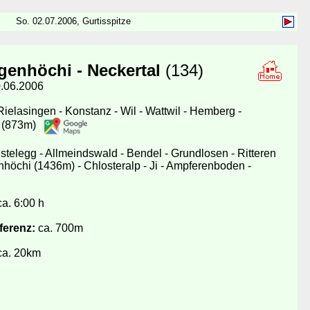
So. 02.07.2006, Gurtisspitze
genhöchi - Neckertal
(134)
0.06.2006
ielasingen - Konstanz - Wil - Wattwil - Hemberg -
g (873m)
stelegg - Allmeindswald - Bendel - Grundlosen - Ritteren
nhöchi (1436m) - Chlosteralp - Ji - Ampferenboden -
a. 6:00 h
ferenz:
ca. 700m
a. 20km